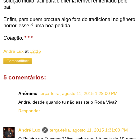
solução muito fácil para o dilema terrível enfrentado pelo
pai.
Enfim, para quem procura algo fora do tradicional no gênero
horror, esse é uma boa pedida.
Cotação:
* * *
André Lux
at
12:16
Compartilhar
5 comentários:
Anônimo
terça-feira, agosto 11, 2015 1:29:00 PM
André, desde quando tu não assiste o Roda Viva?
Responder
André Lux
terça-feira, agosto 11, 2015 1:31:00 PM
O Poleiro de Tucanos? Vixe, acha que há mais de 10 anos