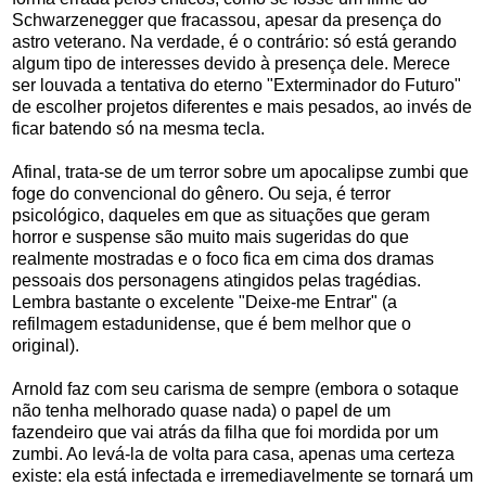
Schwarzenegger que fracassou, apesar da presença do
astro veterano. Na verdade, é o contrário: só está gerando
algum tipo de interesses devido à presença dele. Merece
ser louvada a tentativa do eterno "Exterminador do Futuro"
de escolher projetos diferentes e mais pesados, ao invés de
ficar batendo só na mesma tecla.
Afinal, trata-se de um terror sobre um apocalipse zumbi que
foge do convencional do gênero. Ou seja, é terror
psicológico, daqueles em que as situações que geram
horror e suspense são muito mais sugeridas do que
realmente mostradas e o foco fica em cima dos dramas
pessoais dos personagens atingidos pelas tragédias.
Lembra bastante o excelente "Deixe-me Entrar" (a
refilmagem estadunidense, que é bem melhor que o
original).
Arnold faz com seu carisma de sempre (embora o sotaque
não tenha melhorado quase nada) o papel de um
fazendeiro que vai atrás da filha que foi mordida por um
zumbi. Ao levá-la de volta para casa, apenas uma certeza
existe: ela está infectada e irremediavelmente se tornará um