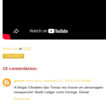
André Lux
at
01:03
Compartilhar
15 comentários:
gerere
sexta-feira, novembro 07, 2014 9:32:00 AM
A trilogia CAvaleiro das Trevas nos trouxe um personagem
inesquecível: Heath Ledger como Coringa. Genial.
Responder