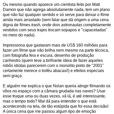
Ou mesmo quando aparece um cientista feito por Matt
Damon que não agrega absolutamente nada, tem um plano
que não faz qualquer sentido e só serve para deixar o filme
ainda mais arrastado (sem falar que dá origem a uma cena
digna de filmes
trash
, onde dois astronautas completamente
vestidos com seus trajes trocam sopapos e "capacetadas"
no meio do nada).
Impressiona que gastaram mais de US$ 160 milhões para
fazer um filme que não brilha nem mesmo na parte técnica,
com fotografia feia e escura, desenho de produção
canhestro (quem teve a brilhante ideia de fazer aqueles
robôs idiotas parecerem com o monolito preto de "2001"
certamente merece o troféu abacaxi!) e efeitos especiais
sem graça.
E alguém me explica o que Nolan queria atingir filmando os
vôos no espaço com a câmara grudada nas naves? Usar
esse truque uma ou duas vezes, vá lá, é até interessante,
mas o tempo todo? Mal dá para entender o que está
acontecendo na tela, de tão estúpida que foi essa decisão!
A única cena que me passou algum tipo de emoção