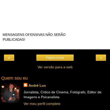
MENSAGENS OFENSIVAS NÃO SERÃO
PUBLICADAS!
‹
›
Página inicial
Ver versão para a web
Quem sou eu
André Lux
Jornalista, Critico de Cinema, Fotógrafo, Editor de
Imagens e Psicanalista
Ver meu perfil completo