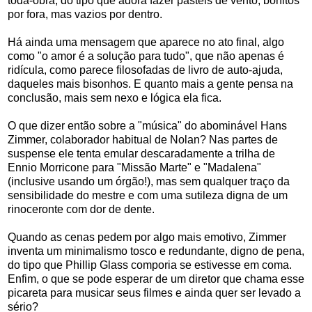
toda-obra, do tipo que adora fazer pastéis de vento, bonitos
por fora, mas vazios por dentro.
Há ainda uma mensagem que aparece no ato final, algo
como "o amor é a solução para tudo", que não apenas é
ridícula, como parece filosofadas de livro de auto-ajuda,
daqueles mais bisonhos. E quanto mais a gente pensa na
conclusão, mais sem nexo e lógica ela fica.
O que dizer então sobre a "música" do abominável Hans
Zimmer, colaborador habitual de Nolan? Nas partes de
suspense ele tenta emular descaradamente a trilha de
Ennio Morricone para "Missão Marte" e "Madalena"
(inclusive usando um órgão!), mas sem qualquer traço da
sensibilidade do mestre e com uma sutileza digna de um
rinoceronte com dor de dente.
Quando as cenas pedem por algo mais emotivo, Zimmer
inventa um minimalismo tosco e redundante, digno de pena,
do tipo que Phillip Glass comporia se estivesse em coma.
Enfim, o que se pode esperar de um diretor que chama esse
picareta para musicar seus filmes e ainda quer ser levado a
sério?